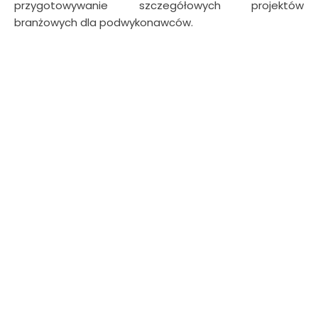
przygotowywanie szczegółowych projektów
branżowych dla podwykonawców.
Remont domu w Rumi
Zobacz szczegóły