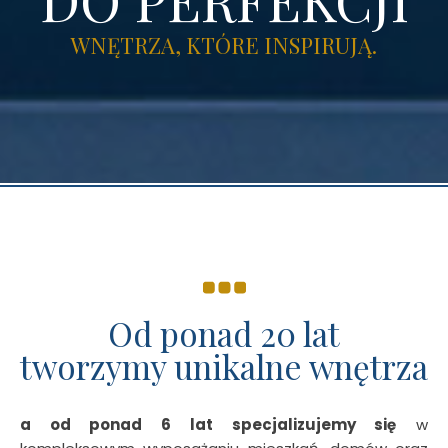
WNĘTRZA, KTÓRE INSPIRUJĄ.
Od ponad 20 lat
tworzymy unikalne wnętrza
a od ponad 6 lat specjalizujemy się
w